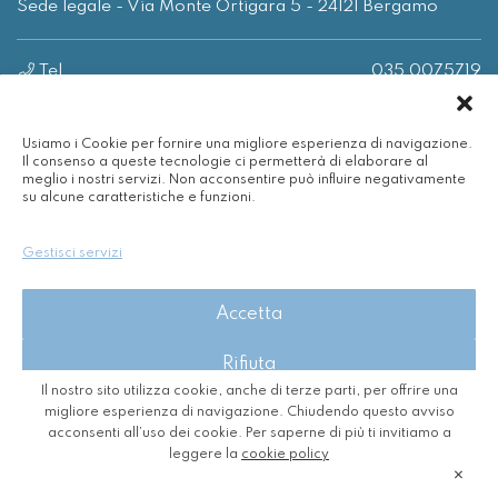
Sede legale - Via Monte Ortigara 5 - 24121 Bergamo
Tel.
035 0075719
Email
info@spinergy.it
Usiamo i Cookie per fornire una migliore esperienza di navigazione.
Azienda
Il consenso a queste tecnologie ci permetterà di elaborare al
meglio i nostri servizi. Non acconsentire può influire negativamente
Servizi
su alcune caratteristiche e funzioni.
Efficienza energetica
Nuvola
Gestisci servizi
Rinnovabili
Contatti
Accetta
Rifiuta
2026 - Spinergy Srl - P. IVA 03718630167
Il nostro sito utilizza cookie, anche di terze parti, per offrire una
Privacy Policy
-
Cookie Policy
-
CREDITS
Visualizza le preferenze
migliore esperienza di navigazione. Chiudendo questo avviso
acconsenti all’uso dei cookie. Per saperne di più ti invitiamo a
leggere la
cookie policy
Cookie Policy