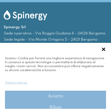
Spinergy Srl
Sede operativa - Via Roggia Guidana 4 - 24126 Bergamo
Sede legale - Via Monte Ortigara 5 - 24121 Bergamo
Tel.
035 0075719
Usiamo i Cookie per fornire una migliore esperienza di navigazione.
Email
info@spinergy.it
Il consenso a queste tecnologie ci permetterà di elaborare al
meglio i nostri servizi. Non acconsentire può influire negativamente
su alcune caratteristiche e funzioni.
Azienda
Servizi
Gestisci servizi
Efficienza energetica
Nuvola
Accetta
Rinnovabili
Contatti
Rifiuta