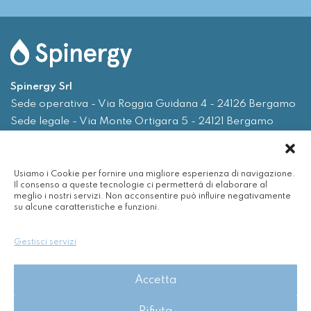
Spinergy Srl
Sede operativa - Via Roggia Guidana 4 - 24126 Bergamo
Sede legale - Via Monte Ortigara 5 - 24121 Bergamo
Tel.
035 0075719
Usiamo i Cookie per fornire una migliore esperienza di navigazione.
Email
info@spinergy.it
Il consenso a queste tecnologie ci permetterà di elaborare al
meglio i nostri servizi. Non acconsentire può influire negativamente
su alcune caratteristiche e funzioni.
Azienda
Servizi
Gestisci servizi
Efficienza energetica
Nuvola
Accetta
Rinnovabili
Contatti