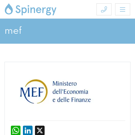
mef
WhatsApp
LinkedIn
X