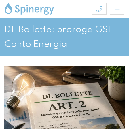
DL Bollette: proroga GSE
Conto Energia