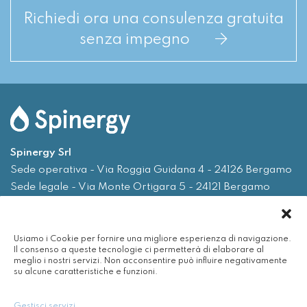
Richiedi ora una consulenza gratuita
senza impegno
Spinergy Srl
Sede operativa - Via Roggia Guidana 4 - 24126 Bergamo
Sede legale - Via Monte Ortigara 5 - 24121 Bergamo
Tel.
035 0075719
Usiamo i Cookie per fornire una migliore esperienza di navigazione.
Email
info@spinergy.it
Il consenso a queste tecnologie ci permetterà di elaborare al
meglio i nostri servizi. Non acconsentire può influire negativamente
su alcune caratteristiche e funzioni.
Azienda
Servizi
Gestisci servizi