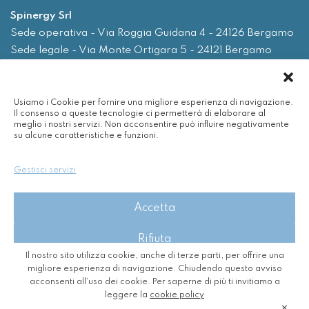
Spinergy Srl
Sede operativa - Via Roggia Guidana 4 - 24126 Bergamo
Sede legale - Via Monte Ortigara 5 - 24121 Bergamo
Tel.
035 0075719
Usiamo i Cookie per fornire una migliore esperienza di navigazione.
Email
info@spinergy.it
Il consenso a queste tecnologie ci permetterà di elaborare al
meglio i nostri servizi. Non acconsentire può influire negativamente
su alcune caratteristiche e funzioni.
Azienda
Servizi
Gestisci servizi
Efficienza energetica
Nuvola
Accetta
Rinnovabili
Contatti
Rifiuta
Il nostro sito utilizza cookie, anche di terze parti, per offrire una
Visualizza le preferenze
migliore esperienza di navigazione. Chiudendo questo avviso
2026 - Spinergy Srl - P. IVA 03718630167
acconsenti all’uso dei cookie. Per saperne di più ti invitiamo a
Privacy Policy
-
Cookie Policy
-
CREDITS
leggere la
cookie policy
Cookie Policy