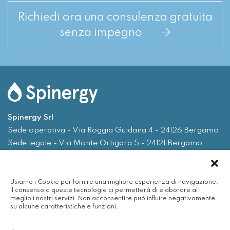
Richiedi ora una consulenza gratuita
senza impegno
Spinergy Srl
Sede operativa - Via Roggia Guidana 4 - 24126 Bergamo
Sede legale - Via Monte Ortigara 5 - 24121 Bergamo
Tel.
035 0075719
Usiamo i Cookie per fornire una migliore esperienza di navigazione.
Email
info@spinergy.it
Il consenso a queste tecnologie ci permetterà di elaborare al
meglio i nostri servizi. Non acconsentire può influire negativamente
su alcune caratteristiche e funzioni.
Azienda
Servizi