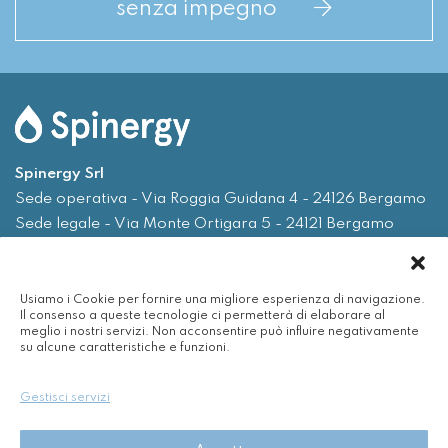
senza impegno
Spinergy Srl
Sede operativa - Via Roggia Guidana 4 - 24126 Bergamo
Sede legale - Via Monte Ortigara 5 - 24121 Bergamo
Tel.
035 0075719
Usiamo i Cookie per fornire una migliore esperienza di navigazione.
Email
info@spinergy.it
Il consenso a queste tecnologie ci permetterà di elaborare al
meglio i nostri servizi. Non acconsentire può influire negativamente
su alcune caratteristiche e funzioni.
Azienda
Servizi
Gestisci servizi
Efficienza energetica
Nuvola