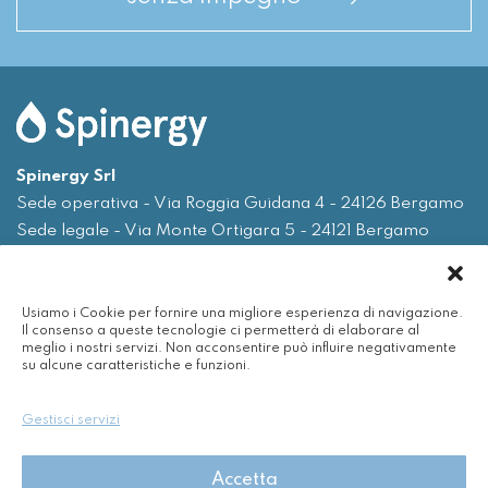
Spinergy Srl
Sede operativa - Via Roggia Guidana 4 - 24126 Bergamo
Sede legale - Via Monte Ortigara 5 - 24121 Bergamo
Tel.
035 0075719
Usiamo i Cookie per fornire una migliore esperienza di navigazione.
Email
info@spinergy.it
Il consenso a queste tecnologie ci permetterà di elaborare al
meglio i nostri servizi. Non acconsentire può influire negativamente
su alcune caratteristiche e funzioni.
Azienda
Servizi
Gestisci servizi
Efficienza energetica
Nuvola
Accetta