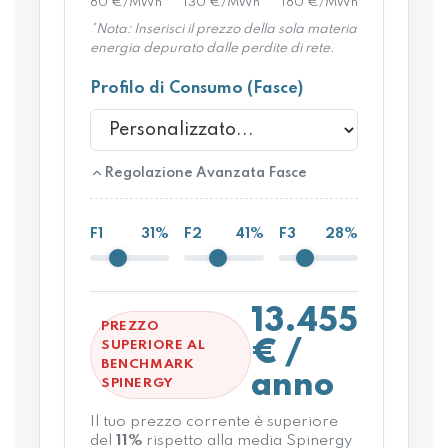
80 €/MWh
130 €/MWh
180 €/MWh
*Nota: Inserisci il prezzo della sola materia
energia depurato dalle perdite di rete.
Profilo di Consumo (Fasce)
Regolazione Avanzata Fasce
F1
31%
F2
41%
F3
28%
13.455
PREZZO
€ /
SUPERIORE AL
BENCHMARK
anno
SPINERGY
Il tuo prezzo corrente è superiore
del
11%
rispetto alla media Spinergy