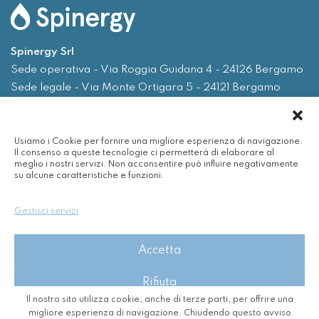
Spinergy Srl
Sede operativa - Via Roggia Guidana 4 - 24126 Bergamo
Sede legale - Via Monte Ortigara 5 - 24121 Bergamo
Tel.
035 0075719
Usiamo i Cookie per fornire una migliore esperienza di navigazione.
Email
info@spinergy.it
Il consenso a queste tecnologie ci permetterà di elaborare al
meglio i nostri servizi. Non acconsentire può influire negativamente
su alcune caratteristiche e funzioni.
Azienda
Servizi
Gestisci servizi
Efficienza energetica
Nuvola
Accetta
Rinnovabili
Contatti
Rifiuta
Il nostro sito utilizza cookie, anche di terze parti, per offrire una
Visualizza le preferenze
migliore esperienza di navigazione. Chiudendo questo avviso
2026 - Spinergy Srl - P. IVA 03718630167