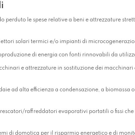
i
o perduto le spese relative a beni e attrezzature stre
llettori solari termici e/o impianti di microcogenerazi
toproduzione di energia con fonti rinnovabili da utilizz
cchinari e attrezzature in sostituzione dei macchinari 
aldaie ad alta efficienza a condensazione, a biomassa 
rescatori/raffreddatori evaporativi portatili o fissi che 
stemi di domotica per il risparmio energetico e di mon