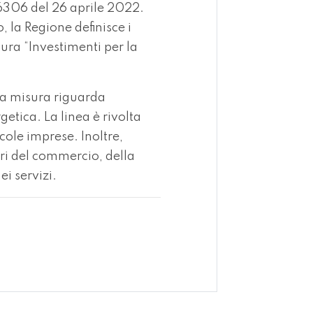
/6306 del 26 aprile 2022
.
, la Regione definisce i
sura “Investimenti per la
 la misura riguarda
rgetica. La linea è rivolta
cole imprese. Inoltre,
ori del commercio, della
ei servizi.
sApp
nkedIn
X