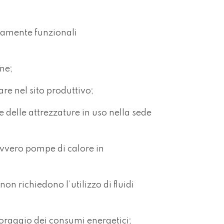
ttamente funzionali
one;
are nel sito produttivo;
e delle attrezzature in uso nella sede
ovvero pompe di calore in
non richiedono l’utilizzo di fluidi
itoraggio dei consumi energetici;