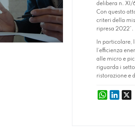
delibera n. XI
Con questo atto
criteri della mi
ripresa 2022”.
In particolare,
l’efficienza ene
alle micro e pic
riguarda i sett
ristorazione e d
What
Li