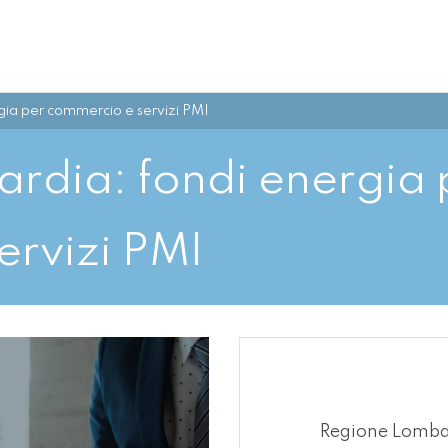
ia per commercio e servizi PMI
rdia: fondi energia 
ervizi PMI
Regione Lomba