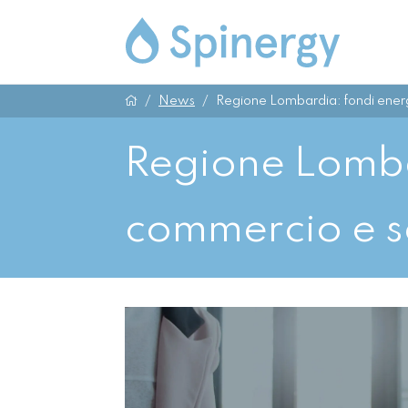
News
Regione Lombardia: fondi energ
Regione Lomba
commercio e s