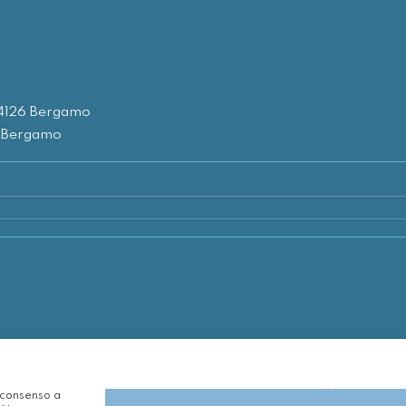
24126 Bergamo
1 Bergamo
l consenso a