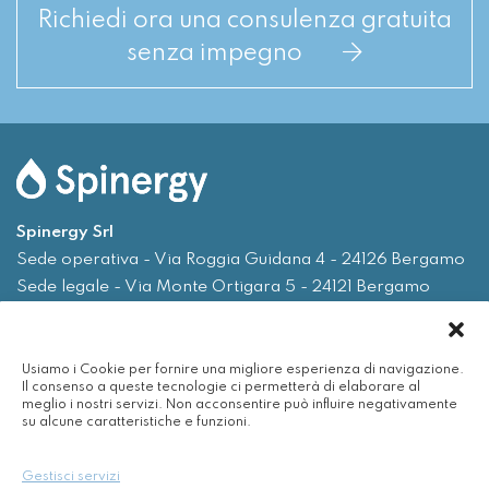
Richiedi ora una consulenza gratuita
senza impegno
Spinergy Srl
Sede operativa - Via Roggia Guidana 4 - 24126 Bergamo
Sede legale - Via Monte Ortigara 5 - 24121 Bergamo
Tel.
035 0075719
Usiamo i Cookie per fornire una migliore esperienza di navigazione.
Email
info@spinergy.it
Il consenso a queste tecnologie ci permetterà di elaborare al
meglio i nostri servizi. Non acconsentire può influire negativamente
su alcune caratteristiche e funzioni.
Azienda
Servizi
Gestisci servizi