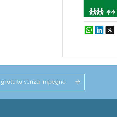
What
Li
a gratuita senza impegno