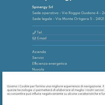
Spinergy Srl
Sede operativa - Via Roggia Guidana 4 - 
Sede legale - Via Monte Ortigara 5 - 2412
Tel.
Email
Azienda
Servizi
Efficienza energetica
Nuvola
Rinnovabili
Contatti
Usiamo i Cookie per fornire una migliore esperienza di navigazione. I
queste tecnologie ci permetterà di elaborare al meglio i nostri servizi
acconsentire può influire negativamente su alcune caratteristiche e fun
2026 - Spinergy Srl - P. IVA 03718630167
Privacy Policy
-
Cookie Policy
-
CREDITS