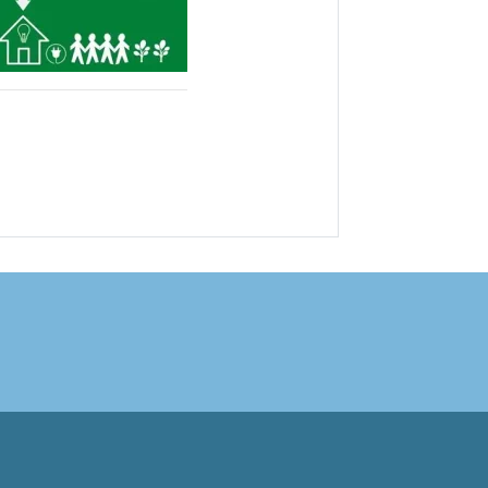
sApp
nkedIn
X