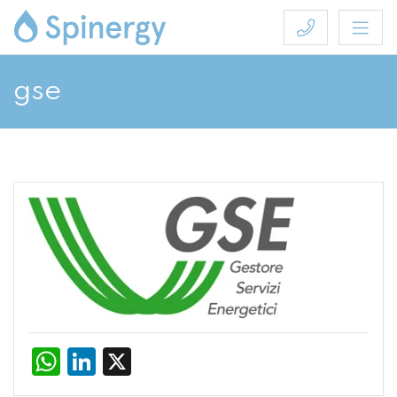
gse
WhatsApp
LinkedIn
X