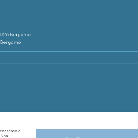
24126 Bergamo
1 Bergamo
l consenso a
. Non