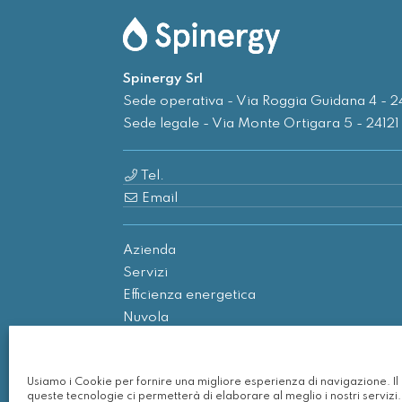
Spinergy Srl
Sede operativa - Via Roggia Guidana 4 - 
Sede legale - Via Monte Ortigara 5 - 2412
Tel.
Email
Azienda
Servizi
Efficienza energetica
Nuvola
Rinnovabili
Contatti
Usiamo i Cookie per fornire una migliore esperienza di navigazione. I
queste tecnologie ci permetterà di elaborare al meglio i nostri servizi