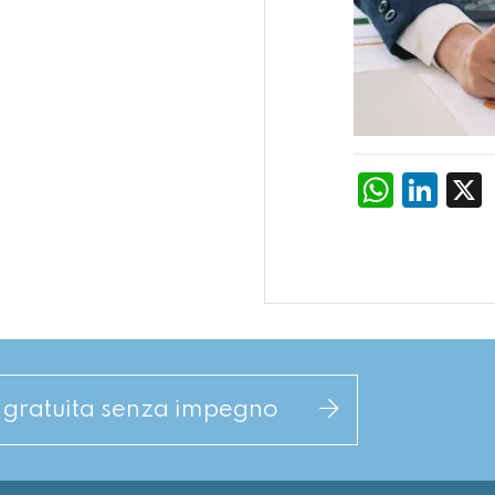
What
Li
a gratuita senza impegno