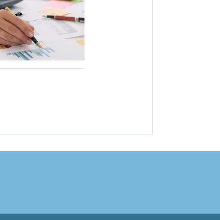
sApp
nkedIn
X