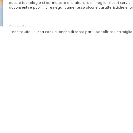
queste tecnologie ci permetterà di elaborare al meglio i nostri servizi
acconsentire può influire negativamente su alcune caratteristiche e fun
Cookie Policy
Il nostro sito utilizza cookie, anche di terze parti, per offrire una mi
Normativa
Al fine di favorire il decongestionam
privato individuale, la normativa at
le imprese
le pubbliche amministrazioni, tra 
con
singole unità locali con più di 