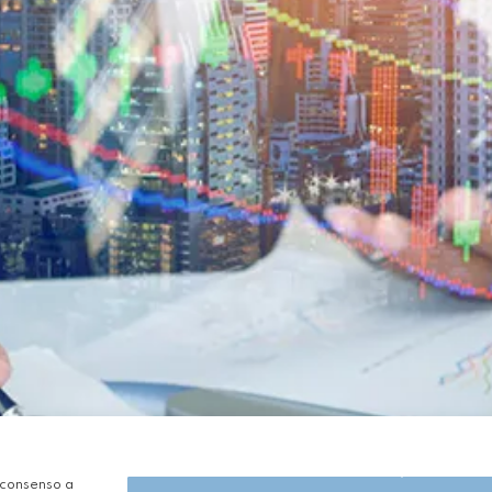
y Manageme
l consenso a