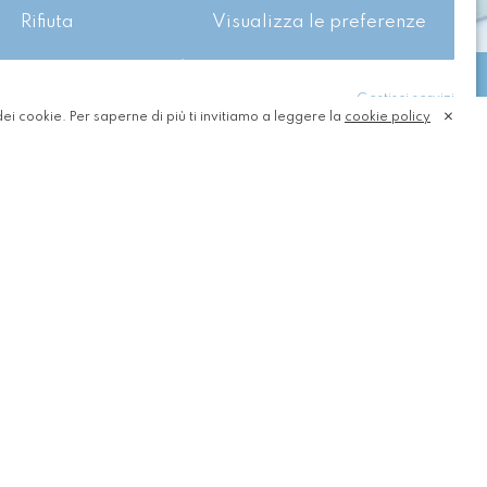
Rifiuta
Visualizza le preferenze
Richiedi una consulenza gratuita
Gestisci servizi
dei cookie. Per saperne di più ti invitiamo a leggere la
cookie policy
ne dell’uso del mezzo di trasporto