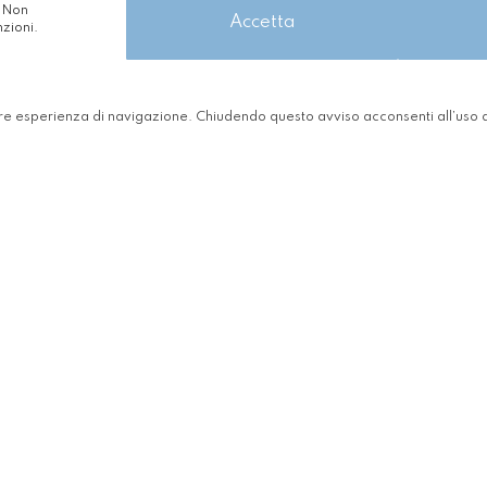
. Non
Accetta
zioni.
gliore esperienza di navigazione. Chiudendo questo avviso acconsenti all’uso 
ento del traffico nelle aree urbane mediante la riduzio
tuale prevede che:
cui istituti e scuole, università
100 dipendenti
ubicate in