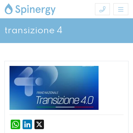
transizione 4
WhatsApp
LinkedIn
X